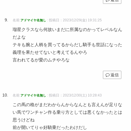
名前:
:
投稿日：2023/12/29(金) 19:31:25
アドマイヤ名無し
瑠星クラスなら何故いまだに所属なのかってレベルなん
だよな
テキも腕と人柄を買ってるからだし騎手も世話になった
義理を果たせてないと考えてるんやろ
言われてるが愛のムチやろな
返信
名前:
:
投稿日：2023/12/30(土) 10:28:43
アドマイヤ名無し
この馬の格がまだわからんからなんとも言えんが足りな
い馬でワンチャン作る乗り方としては悪くなかったとは
思うけどね
前が開いてりゃ好騎乗だったわけだし