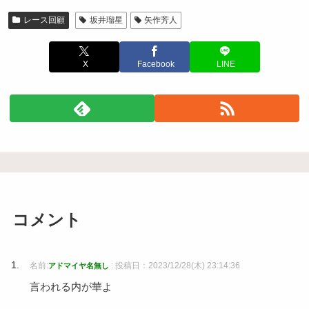
レース回顧
坂井瑠星
矢作芳人
X
Facebook
LINE
コメント
名前:
:
投稿日：2023/12/28(木) 23:14:36
アドマイヤ名無し
言われる内が華よ