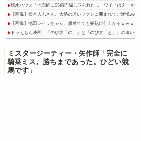
積水ハウス「地面師に55億円騙し取られた…」ワイ「はえーかわ
【画像】松本人志さん、大勢の若いファンに囲まれてご満悦wwwww
【画像】池田レイラちゃん、服着てても完熟に仕上がるｗｗｗｗ
ドラえもん映画、『のび太「の」』と『のび太「と」』の違いが
【悲報】Amazon配達員、ガチでブチギレるｗｗｗｗ
ミスタージーティー・矢作師「完全に
騎乗ミス。勝ちまであった。ひどい競
馬です」
Powered by livedoor 相互RSS