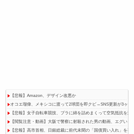
【悲報】Amazon、デザイン改悪か
オコエ瑠偉、メキシコに渡って2球団を即クビ→SNS更新が3ヶ
【悲報】女子自転車競技、ブラに綿を詰めまくって空気抵抗を減
【閲覧注意・動画】大阪で警察に射殺された男の動画、エグい 
【悲報】高市首相、日銀総裁に前代未聞の「国債買い入れ」を要