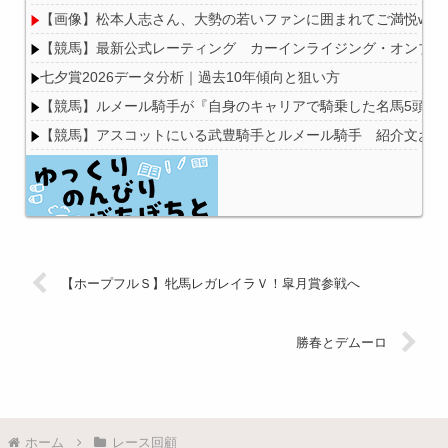
【画像】松本人志さん、大勢の若いファンに囲まれてご満悦wwwww
【競馬】最新公式レーティング カーインライジング・オンブズマン
七夕賞2026データ分析｜過去10年傾向と狙い方
【競馬】ルメール騎手が『自身のキャリアで騎乗した名馬5頭』
【競馬】アスコットにいる武豊騎手とルメール騎手 紹介文おか
Powered by livedoor 相互RSS
【ホープフルＳ】牝馬レガレイラＶ！皐月賞参戦へ
勝春とデムーロ
ホーム
レース回顧