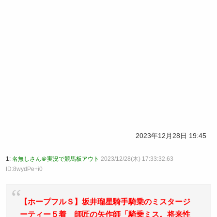
2023年12月28日 19:45
1:
名無しさん＠実況で競馬板アウト
2023/12/28(木) 17:33:32.63
ID:8wydPe+i0
【ホープフルＳ】坂井瑠星騎手騎乗のミスタージ
ーティー５着 師匠の矢作師「騎乗ミス。将来性