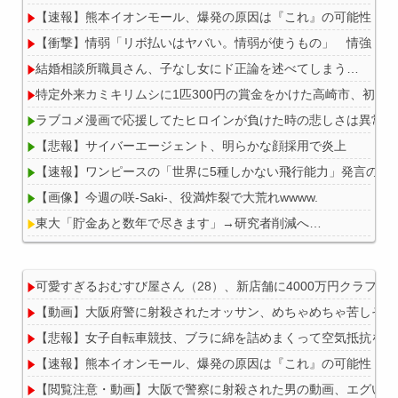
【速報】熊本イオンモール、爆発の原因は『これ』の可能性
【衝撃】情弱「リボ払いはヤバい。情弱が使うもの」 情強「リ
結婚相談所職員さん、子なし女にド正論を述べてしまう…
特定外来カミキリムシに1匹300円の賞金をかけた高崎市、初日に
ラブコメ漫画で応援してたヒロインが負けた時の悲しさは異常
【悲報】サイバーエージェント、明らかな顔採用で炎上
【速報】ワンピースの「世界に5種しかない飛行能力」発言の謎が解
【画像】今週の咲-Saki-、役満炸裂で大荒れwwww.
東大「貯金あと数年で尽きます」→研究者削減へ…
可愛すぎるおむすび屋さん（28）、新店舗に4000万円クラフ
【動画】大阪府警に射殺されたオッサン、めちゃめちゃ苦しそう
Powered by livedoor 相互RSS
【悲報】女子自転車競技、ブラに綿を詰めまくって空気抵抗を減
【速報】熊本イオンモール、爆発の原因は『これ』の可能性
【閲覧注意・動画】大阪で警察に射殺された男の動画、エグい 