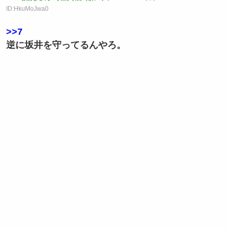
ID:HkuMoJwa0
>>7
逆に坂井を守ってるんやろ。