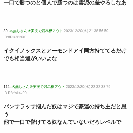
一口で勝つのと個人で勝つのは雲泥の差やろしなあ
89:
名無しさん＠実況で競馬板アウト
2023/12/20(水) 21:38:56.50
ID:dPlk38NX0
イクイノックスとアーモンドアイ両方持ててるだけ
でも相当運がいいよな
111:
名無しさん＠実況で競馬板アウト
2023/12/20(水) 22:32:38.79
ID:R8Ysk4z00
パンサラッサ掴んだ奴はマジで豪運の持ち主だと思
う
他で一口で儲けてる奴なんていないだろレベルで