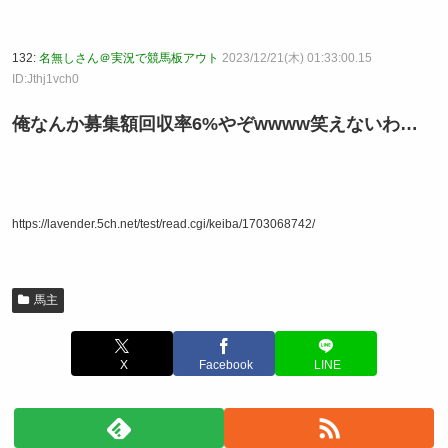
132:
名無しさん＠実況で競馬板アウト
2023/12/21(木) 01:33:00.15
ID:Jthj1vch0
俺なんか募集額回収率6%やぞwwww笑えないわ…
https://lavender.5ch.net/test/read.cgi/keiba/1703068742/
馬主
X
Facebook
LINE