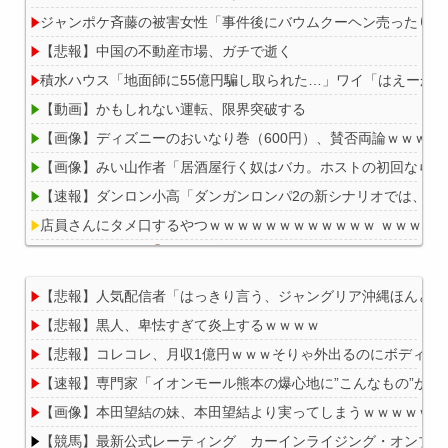
ジャンポケ斉藤の被害女性「事件後にバウムクーヘン売ったりTik
【悲報】中国の不動産市場、ガチで逝く
積水ハウス「地面師に55億円騙し取られた…」ワイ「はえーか
【動画】かもしれない運転、限界突破する
【画像】ディズニーのおいなり巻（600円）、賛否両論ｗｗｗｗ
【画像】みい山作者「居酒屋行く奴はバカ。ホストの初回なら居
【速報】ダンロン小高「ダンガンロンパ2の新シナリオでは、人
店員さんにタメ口するやつｗｗｗｗｗｗｗｗｗｗｗｗ ｗｗｗｗ
【悲報】人気配信者「はっきり言う、ジャングリア沖縄ほんとー
【悲報】黒人、卑怯すぎて炎上するｗｗｗｗ
Powered by livedoor 相互RSS
【悲報】コレコレ、月収1億円ｗｗｗそりゃ外出るのにボディガ
【速報】専門家「イオンモール熊本の爆心地に”こんなもの”があ
【画像】本田望結の妹、本田望結より実ってしまうｗｗｗｗｗ
【競馬】最新公式レーティング カーインライジング・オンブズマン