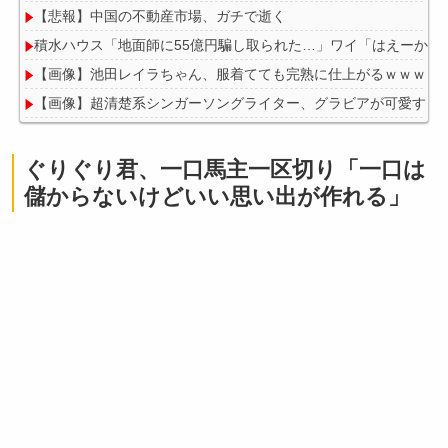
【悲報】中国の不動産市場、ガチで逝く
積水ハウス「地面師に55億円騙し取られた…」ワイ「はえーかわ
【画像】池田レイラちゃん、服着てても完熟に仕上がるｗｗｗｗ
【画像】超清楚系シンガーソングライター、グラビアが可愛すぎる
ドラゴンボールの敵でデカくて強い奴っていた？
【動画】大阪府警に射殺されたオッサン、めちゃめちゃ苦しそう
ぐりぐり君、一口馬主一区切り「一口は
儲からないけどいい思い出が作れる」
Powered by livedoor 相互RSS