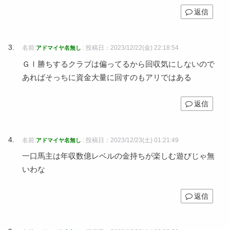
返信
名前:
:
投稿日：2023/12/22(金) 22:18:54
アドマイヤ名無し
ＧⅠ勝ちするクラブは偏ってるから回収気にしないので
あればそっちに資金大量に回すのもアリではある
返信
名前:
:
投稿日：2023/12/23(土) 01:21:49
アドマイヤ名無し
一口馬主は年収数億レベルの金持ちが楽しむ遊びじゃ無
いわな
返信