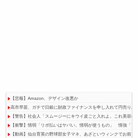
【悲報】Amazon、デザイン改悪か
高市早苗、ガチで日銀に財政ファイナンスを申し入れて円売りパ
【警告】社会人「スムージーにキウイ皮ごと入れよ。これ美容にい
【衝撃】情弱「リボ払いはヤバい。情弱が使うもの」 情強「リ
【動画】仙台育英の野球部女子マネ、あざといウィンクでお前ら