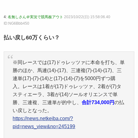
4:
名無しさん＠実況で競馬板アウト
2023/10/22(日) 15:58:06.40
ID:NG6Bbb450
払い戻し60万くらい？
※同レースでは(17)ドゥレッツァに本命を打ち、単
勝のほか、馬連(14)-(17)、三連複(7)-(14)-(17)、三
連単(17)-(7)-(14)と(17)-(14)-(7)を5000円ずつ購
入。レースは1着が(17)ドゥレッツァ、2着が(7)タ
スティエーラ、3着が(14)ソールオリエンスで単
勝、三連複、三連単が的中し、
合計734,000円
の払
い戻しとなった。
https://news.netkeiba.com/?
pid=news_view&no=245199