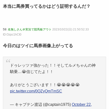
本当に馬券買ってるかはどう証明するんだ？
59:
名無しさん＠実況で競馬板アウト
2023/10/22(日) 21:50:52.33
ID:Ozpc1hCt0
今日のはツイに馬券画像上がってる
ドゥレッツァ強かった！！そしてルメちゃんの神
騎乗…😭信じてたよ！！
ありがとうございます！！😭😭😭😭😭
pic.twitter.com/0QZyQmTmSC
— キャプテン渡辺 (@captain1975)
October 22,