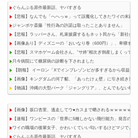
ぐらんぶる原作最新話、ヤバすぎる
【悲報】なんでも「へへっｗ」って誤魔化してきたワイの末路が
ジャンポケ斎藤「性行為の許諾は取ったことありません」
【悲報】ラッパーさん、札束披露するもネット民から「新社会人
【画像あり】ディズニーの「おいなり巻（600円）」、卑猥すぎ
【悲報】スマホゲーム会社さん、”サ終”相次ぎ倒産しまくってる
只今病院にて糖尿病の診断を下されました
【朗報】 イーロン「Xでインプレゾンビが多すぎるから収益分
【画像】キングダムの河了貂、「あったけぇ壁」に引き続き更に
【物議】沖縄の大型パーク「ジャングリア」、とんでもない物を
【画像】坂口杏里、逃走してウ●カスまで晒されるｗｗｗｗｗ
【速報】ワンピースの「世界に5種しかない飛行能力」発言の謎
Powered by livedoor 相互RSS
ワイの職場の後輩女子、かわいくていい匂いするけどマジでとん
ぐらんぶる原作最新話、ヤバすぎる