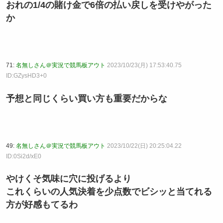
おれの1/4の賭け金で6倍の払い戻しを受けやがった
か
71:
名無しさん＠実況で競馬板アウト
2023/10/23(月) 17:53:40.75
ID:GZysHD3+0
予想と同じくらい買い方も重要だからな
49:
名無しさん＠実況で競馬板アウト
2023/10/22(日) 20:25:04.22
ID:0Si2d/xE0
やけくそ気味に穴に投げるより
これくらいの人気決着を少点数でビシッと当てれる
方が好感もてるわ