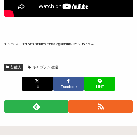
http://lavender.5ch.net/test/read.cgi/keiba/1697957704/
芸能人
キャプテン渡辺
X
Facebook
LINE