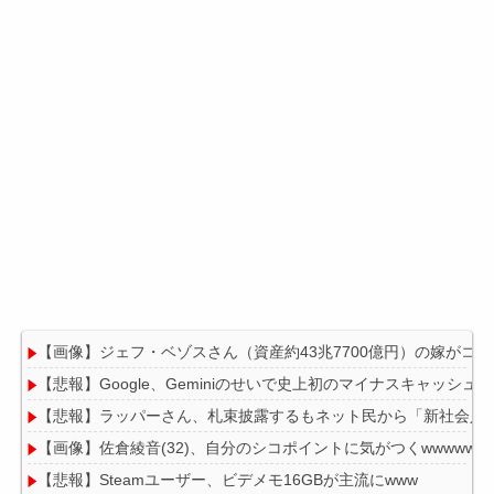
【画像】ジェフ・ベゾスさん（資産約43兆7700億円）の嫁がコ
【悲報】Google、Geminiのせいで史上初のマイナスキャッシュ
【悲報】ラッパーさん、札束披露するもネット民から「新社会人
【画像】佐倉綾音(32)、自分のシコポイントに気がつくwwwwww
【悲報】Steamユーザー、ビデメモ16GBが主流にwww