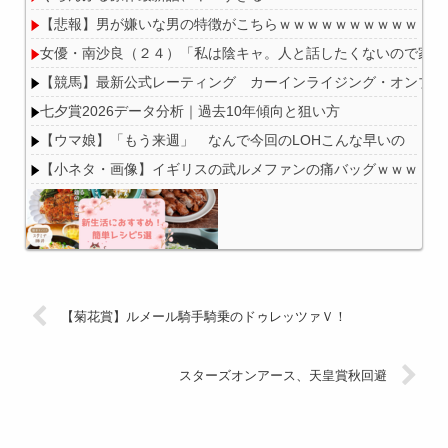
【悲報】男が嫌いな男の特徴がこちらｗｗｗｗｗｗｗｗｗｗ
女優・南沙良（２４）「私は陰キャ。人と話したくないので家に
【競馬】最新公式レーティング カーインライジング・オンブズマン
七夕賞2026データ分析｜過去10年傾向と狙い方
【ウマ娘】「もう来週」 なんで今回のLOHこんな早いの
【小ネタ・画像】イギリスの武ルメファンの痛バッグｗｗｗ 他
Powered by livedoor 相互RSS
【菊花賞】ルメール騎手騎乗のドゥレッツァＶ！
スターズオンアース、天皇賞秋回避