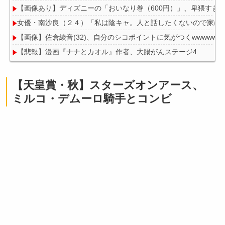
【画像あり】ディズニーの「おいなり巻（600円）」、卑猥すぎ
女優・南沙良（２４）「私は陰キャ。人と話したくないので家に
【画像】佐倉綾音(32)、自分のシコポイントに気がつくwwwwww
【悲報】漫画『ナナとカオル』作者、大腸がんステージ4
【画像】山ガールさん、山でラーメンを食べたらおじさんに怒ら
【天皇賞・秋】スターズオンアース、
ミルコ・デムーロ騎手とコンビ
Powered by livedoor 相互RSS