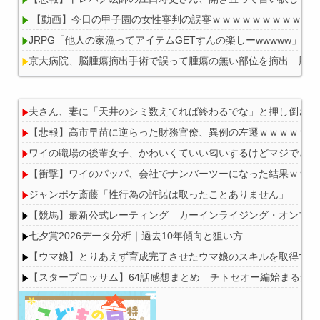
【動画】今日の甲子園の女性審判の誤審ｗｗｗｗｗｗｗｗｗｗ
JRPG「他人の家漁ってアイテムGETすんの楽しーwwwww」
京大病院、脳腫瘍摘出手術で誤って腫瘍の無い部位を摘出 脳幹
夫さん、妻に「天井のシミ数えてれば終わるでな」と押し倒されて
【悲報】高市早苗に逆らった財務官僚、異例の左遷ｗｗｗｗｗｗ
Powered by livedoor 相互RSS
ワイの職場の後輩女子、かわいくていい匂いするけどマジでとん
【衝撃】ワイのパッパ、会社でナンバーツーになった結果ｗｗｗ
ジャンポケ斎藤「性行為の許諾は取ったことありません」
【競馬】最新公式レーティング カーインライジング・オンブズマン
七夕賞2026データ分析｜過去10年傾向と狙い方
【ウマ娘】とりあえず育成完了させたウマ娘のスキルを取得する
【スターブロッサム】64話感想まとめ チトセオー編始まるか