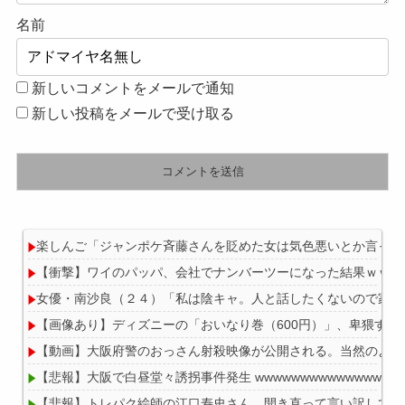
名前
新しいコメントをメールで通知
新しい投稿をメールで受け取る
楽しんご「ジャンポケ斉藤さんを貶めた女は気色悪いとか言って
【衝撃】ワイのパッパ、会社でナンバーツーになった結果ｗｗｗ
女優・南沙良（２４）「私は陰キャ。人と話したくないので家に
【画像あり】ディズニーの「おいなり巻（600円）」、卑猥すぎ
【動画】大阪府警のおっさん射殺映像が公開される。当然のよう
【悲報】大阪で白昼堂々誘拐事件発生 wwwwwwwwwwwwwwwwww
【悲報】トレパク絵師の江口寿史さん、開き直って言い訳してし