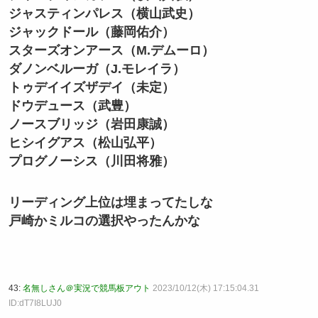
ジャスティンパレス（横山武史）
ジャックドール（藤岡佑介）
スターズオンアース（M.デムーロ）
ダノンベルーガ（J.モレイラ）
トゥデイイズザデイ（未定）
ドウデュース（武豊）
ノースブリッジ（岩田康誠）
ヒシイグアス（松山弘平）
プログノーシス（川田将雅）
リーディング上位は埋まってたしな
戸崎かミルコの選択やったんかな
43:
名無しさん＠実況で競馬板アウト
2023/10/12(木) 17:15:04.31
ID:dT7I8LUJ0