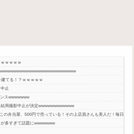
ｗｗｗｗｗｗ
wwwwwwwwwwwwwwwwwwwwwww
を建てる！？ｗｗｗｗｗ
り中止
スwwwwwww
局撮影中止が決定wwwwwwwwwwww
…この弁当屋、500円で売っている！その上店員さんも美人だ！毎日行こ
多すぎて話題にwwwwwww