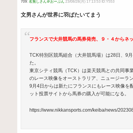
709:
名無しさん＠おーぷん
23/08/28(月) 17:13:53 ID:Y553
文男さんが世界に羽ばたいてまう
フランスで大井競馬の馬券発売、９・４からネ
TCK特別区競馬組合（大井競馬場）は28日、9
た。
東京シティ競馬（TCK）は楽天競馬との共同事
のレース映像をオーストラリア、ニュージーラ
9月4日からは新たにフランスにもレース映像を配
ット投票サイトから馬券の購入が可能になる。
https://www.nikkansports.com/keiba/news/2023