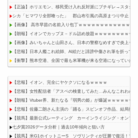
【正論】ホリエモン、移民受け入れ反対派にブチギレ→スタジオ
シカ「ヒマワリ全部喰った」 郡山布引風の高原まつり中止
【画像】 高市早苗の名前入り包丁ｗｗｗｗｗｗｗｗｗｗｗｗｗ
【朗報】イオンでカップヌ－ドル詰め放題ｗｗｗｗｗｗｗｗｗｗ
【画像】みいちゃんと山田さん、日本の警察なめすぎで炎上ｗｗ
【悲報】日本人艦これ絵師、AI絵だと誹謗中傷され筆を折ってし
【衝撃】熊本空港、全国で最も米軍機が来る空港になっていた
【悲報】イオン、完全にヤケクソになるｗｗｗｗ
【悲報】女性配信者「アスペの検査してみた…みんなこれわかる
Powered by livedoor 相互RSS
【朗報】Vtuber界、新たなる『弱男の姫』が爆誕ｗｗｗｗｗｗ
【悲報】佐藤二朗さん主演の「踊る」スピンオフ作品、結局撮影中止
【競馬】最新公式レーティング カーインライジング・オンブズマン
七夕賞2026データ分析｜過去10年傾向と狙い方
【競馬】米G1ホイットニーS ソヴリンティが圧勝で復活！マ