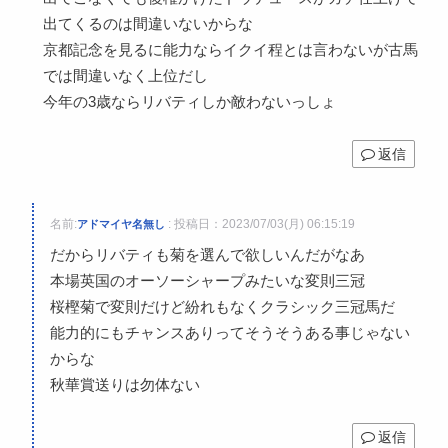
出てくるのは間違いないからな
京都記念を見るに能力ならイクイ程とは言わないが古馬
では間違いなく上位だし
今年の3歳ならリバティしか敵わないっしょ
返信
名前:
:
投稿日：2023/07/03(月) 06:15:19
アドマイヤ名無し
だからリバティも菊を選んで欲しいんだがなあ
本場英国のオーソーシャープみたいな変則三冠
桜樫菊で変則だけど紛れもなくクラシック三冠馬だ
能力的にもチャンスありってそうそうある事じゃない
からな
秋華賞送りは勿体ない
返信