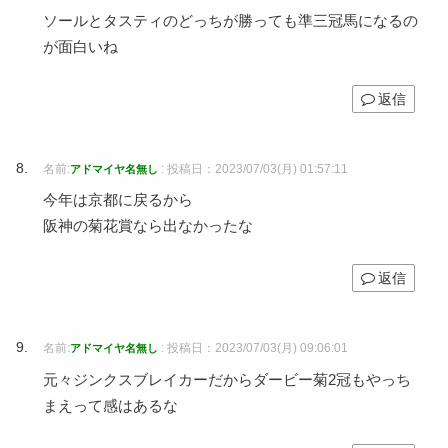
ソールとタスティのどっちが勝っても準三冠馬になるの
が面白いね
返信
名前:
:
投稿日：2023/07/03(月) 01:57:11
アドマイヤ名無し
今年は京都に戻るから
阪神の菊花賞なら出なかったな
返信
名前:
:
投稿日：2023/07/03(月) 09:06:01
アドマイヤ名無し
元々ジンクスブレイカーだからダービー菊2冠もやっち
まえって感はあるな