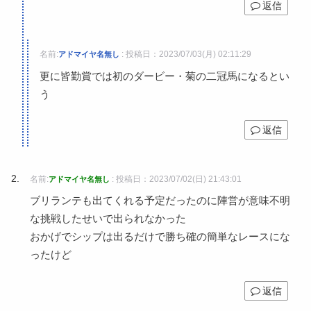
返信
名前:
:
投稿日：2023/07/03(月) 02:11:29
アドマイヤ名無し
更に皆勤賞では初のダービー・菊の二冠馬になるとい
う
返信
名前:
:
投稿日：2023/07/02(日) 21:43:01
アドマイヤ名無し
ブリランテも出てくれる予定だったのに陣営が意味不明
な挑戦したせいで出られなかった
おかげでシップは出るだけで勝ち確の簡単なレースにな
ったけど
返信