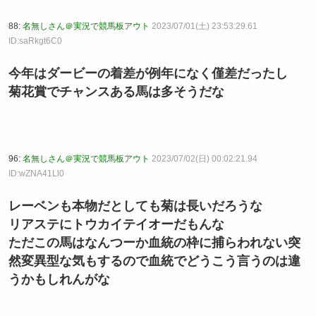
88:
名無しさん＠実況で競馬板アウト
2023/07/01(土) 23:53:29.61
ID:saRkgt6C0
今年はダービーの着差が例年になく僅差だったし
菊花賞でチャンスある馬は多そうだな
96:
名無しさん＠実況で競馬板アウト
2023/07/02(日) 00:02:21.94
ID:wZNA41Ll0
レーベンも本物だとしても菊は長いだろうな
リアステにトウカイテイオーだもんな
ただこの馬はなんつーか血統の枠に捕らわれない突
然変異型な気もするので血統でどうこう言うのは違
うかもしれんがな