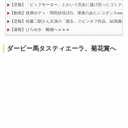
【悲報】「ビッグモーター」とかいう完全に逃げ切ったゴミクズ
【動画】役満ボディ・岡田紗佳(32)、渾身のあたシコダンスwwww
【悲報】佐藤二朗さん主演の「踊る」スピンオフ作品、結局撮影中止
【速報】ひろゆき、離婚へｗｗｗ
【朗報】Vtuber界、新たなる『弱男の姫』が爆誕ｗｗｗｗｗｗｗ
ダービー馬タスティエーラ、菊花賞へ
Powered by livedoor 相互RSS