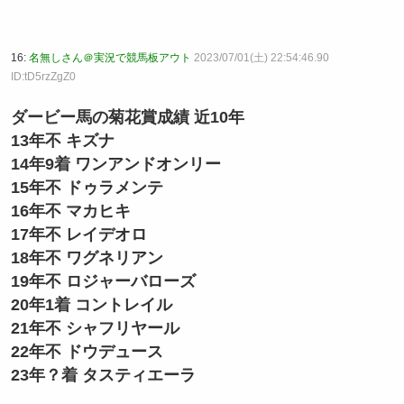
16:
名無しさん＠実況で競馬板アウト
2023/07/01(土) 22:54:46.90
ID:tD5rzZgZ0
ダービー馬の菊花賞成績 近10年
13年不 キズナ
14年9着 ワンアンドオンリー
15年不 ドゥラメンテ
16年不 マカヒキ
17年不 レイデオロ
18年不 ワグネリアン
19年不 ロジャーバローズ
20年1着 コントレイル
21年不 シャフリヤール
22年不 ドウデュース
23年？着 タスティエーラ