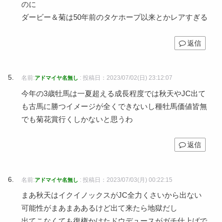
のに
ダービー＆菊は50年前のタケホープ以来とかレアすぎる
返信
名前:
:
投稿日：2023/07/02(日) 23:12:07
アドマイヤ名無し
今年の3歳牡馬は一夏超える成長程度では秋天やJC出て
も古馬に勝つイメージが全くできないし種牡馬価値皆無
でも菊花賞行くしかないと思うわ
返信
名前:
:
投稿日：2023/07/03(月) 00:22:15
アドマイヤ名無し
まあ秋天はイクイノックスがJC全力くさいから出ない
可能性がまあまああるけど出て来たら地獄だし
出てこなくても復権かけたドウデュースがガチ仕上げで