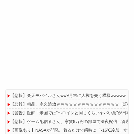
【悲報】楽天モバイルさんww9月末に人権を失う模様wwwww
【悲報】粗品、永久追放ｗｗｗｗｗｗｗｗｗｗｗｗｗｗｗ（証拠
【警告】医師「米国では”ヘロインと同じくらいヤバい薬”が日本
【悲報】ゲーム配信者さん、家賃8万円の部屋で深夜配信→管理
【画像あり】NASAが開発、着るだけで瞬時に「-15℃冷却」する冷