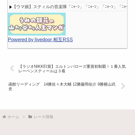
【ウマ娘】スティルの音楽隊「ﾆｬｰﾝ」「ﾆｬｰﾝ」「ﾆｬｰﾝ」「ﾆｬｰﾝ?
Powered by livedoor 相互RSS
【ラジオNIKKEI賞】エルトンバローズ重賞初制覇！１番人気
レーベンスティールは３着
函館リーディング 14勝佐々木大輔 12勝藤岡佑介 9勝横山武
史
ホーム
レース情報