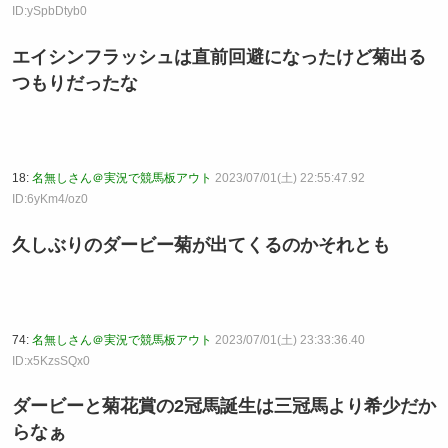
ID:ySpbDtyb0
エイシンフラッシュは直前回避になったけど菊出る
つもりだったな
18:
名無しさん＠実況で競馬板アウト
2023/07/01(土) 22:55:47.92
ID:6yKm4/oz0
久しぶりのダービー菊が出てくるのかそれとも
74:
名無しさん＠実況で競馬板アウト
2023/07/01(土) 23:33:36.40
ID:x5KzsSQx0
ダービーと菊花賞の2冠馬誕生は三冠馬より希少だか
らなぁ