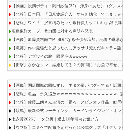
【動画】役満ボディ・岡田紗佳(32)、渾身のあたシコダンスwww
【悲報】日本円、「日米協調介入」すら無効化してしまうｗｗｗ
【悲報】ワイ「半沢直樹みたいな銀行員カッコいい」銀行員の友
広島東洋カープ、暴力団に対する声明を発表
【画像】原爆資料館でPTSDになる子供が増加。記憶の継承が危
【急募】作中最強だと思ったのにアッサリ死んだキャラ←誰そう
【悲報】デブワイの腹、限界突破wwwww
【衝撃】さかなクン、結婚してる？の質問に「お魚で幸せ」と答
【画像】閉店間際の回転ずし、ネタの量がバグってると話題にｗ
【悲報】粗品、永久追放ｗｗｗｗｗｗｗｗｗｗｗｗｗｗｗ（証拠
Powered by livedoor 相互RSS
【悲報】佐藤二朗さん主演の「踊る」スピンオフ作品、結局撮影中止
【競馬】最新公式レーティング カーインライジング・オンブズマン
七夕賞2026データ分析｜過去10年傾向と狙い方
【ウマ娘】コミケで配布予定だった非公式グッズ「オグリキャッ