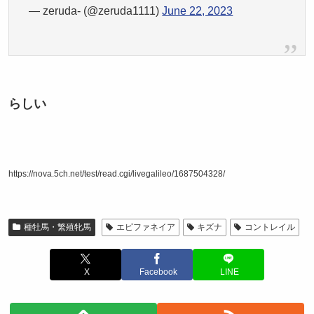
— zeruda- (@zeruda1111)
June 22, 2023
らしい
https://nova.5ch.net/test/read.cgi/livegalileo/1687504328/
種牡馬・繁殖牝馬
エピファネイア
キズナ
コントレイル
X
Facebook
LINE