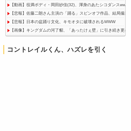
【動画】役満ボディ・岡田紗佳(32)、渾身のあたシコダンスwwww
【悲報】佐藤二朗さん主演の「踊る」スピンオフ作品、結局撮影中止
【悲報】日本の盆踊り文化、キモオタに破壊されるWWW
【画像】キングダムの河了貂、「あったけぇ壁」に引き続き更に
コントレイルくん、ハズレを引く
Powered by livedoor 相互RSS