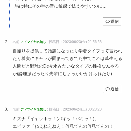
馬は特にその手の音に敏感で怯えやすいのに…
返信
名前:
:
投稿日：2023/06/23(金) 21:56:38
アドマイヤ名無し
自撮りを提供して話題になったり学者タイプって言われ
たり着実にキャラが固まってきてた中でこれは草生える
人間だと野球のDe今永みたいなタイプの性格なんやろ
か(論理派だったり先輩にちょっかいかけられたり)
返信
名前:
:
投稿日：2023/06/24(土) 00:28:20
アドマイヤ名無し
キズナ「イヤッホゥ！(バキッ！バキッ！)」
エピファ「ねえねえねえ！何見てんの何見てんの！」