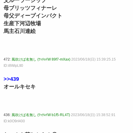
父ルーラーシップ
母ブリッツフィナーレ
母父ディープインパクト
生産下河辺牧場
馬主石川達絵
472:
風吹けば名無し (ﾜｯﾁｮｲW 89f7-mXax)
2023/06/18(日) 15:39:25.15
ID:i8WipLtI0
>>439
オールキセキ
436:
風吹けば名無し (ﾜｯﾁｮｲW b1f5-RL4T)
2023/06/18(日) 15:38:52.91
ID:k0O9rI400