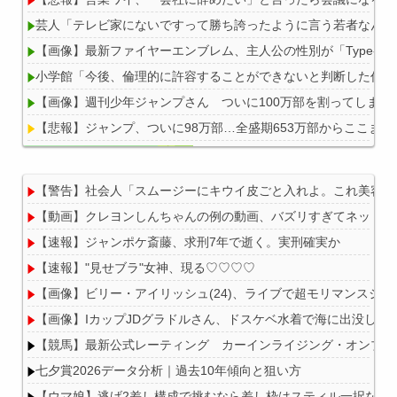
芸人「テレビ家にないですって勝ち誇ったように言う若者なんな
【画像】最新ファイヤーエンブレム、主人公の性別が「Type-A」
小学館「今後、倫理的に許容することができないと判断した作家
【画像】週刊少年ジャンプさん ついに100万部を割ってしま
【悲報】ジャンプ、ついに98万部…全盛期653万部からここまで
【警告】社会人「スムージーにキウイ皮ごと入れよ。これ美容に
【動画】クレヨンしんちゃんの例の動画、バズリすぎてネットミ
Powered by livedoor 相互RSS
【速報】ジャンポケ斎藤、求刑7年で逝く。実刑確実か
【速報】"見せブラ"女神、現る♡♡♡♡
【画像】ビリー・アイリッシュ(24)、ライブで超モリマンスジ
【画像】IカップJDグラドルさん、ドスケベ水着で海に出没して
【競馬】最新公式レーティング カーインライジング・オンブズマン
七夕賞2026データ分析｜過去10年傾向と狙い方
【ウマ娘】逃げ2差し構成で挑むなら差し枠はスティル一択なの