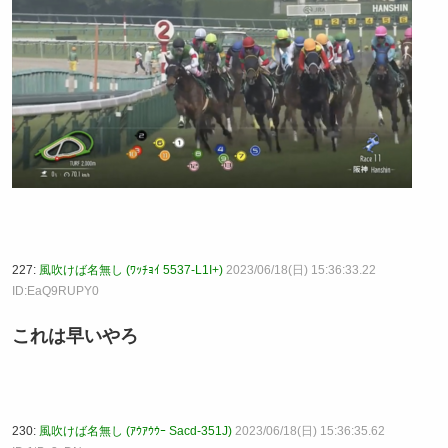
227:
風吹けば名無し (ﾜｯﾁｮｲ 5537-L1I+)
2023/06/18(日) 15:36:33.22
ID:EaQ9RUPY0
これは早いやろ
230:
風吹けば名無し (ｱｳｱｳｳｰ Sacd-351J)
2023/06/18(日) 15:36:35.62