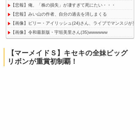
【悲報】俺、「株の損失」が凄すぎて死にたい・・・
【悲報】みい山の作者、自分の過去を消しまくる
【画像】ビリー・アイリッシュ(24)さん、ライブでマンスジが見
【画像】令和最新版・宇垣美里さん(35)wwwwww
【画像】地獄の釜の蓋が開く←これの誤用が多すぎ。化け物が沢
【訃報】人気Vtuberの犬、19歳で死去
【マーメイドＳ】キセキの全妹ビッグ
リボンが重賞初制覇！
Powered by livedoor 相互RSS