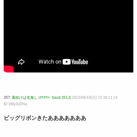
357:
風吹けば名無し (ｱｳｱｳｳｰ Sacd-351J)
2023/06/18(日) 15:38:11.24
ID:1tBy3vDNa
ビッグリボンきたあああああああ