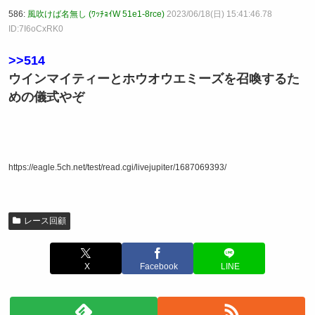
586:
風吹けば名無し (ﾜｯﾁｮｲW 51e1-8rce)
2023/06/18(日) 15:41:46.78
ID:7I6oCxRK0
>>514
ウインマイティーとホウオウエミーズを召喚するた
めの儀式やぞ
https://eagle.5ch.net/test/read.cgi/livejupiter/1687069393/
レース回顧
X
Facebook
LINE