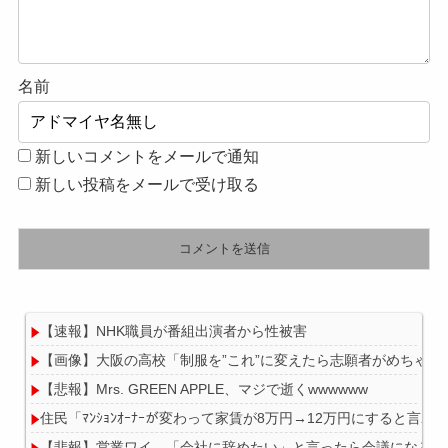
名前
新しいコメントをメールで通知
新しい投稿をメールで受け取る
【速報】NHK職員が番組出演者から性被害
【画像】大阪の高校「制服を”これ”に変えたら志願者がめちゃく
【悲報】Mrs. GREEN APPLE、マジで逝くwwwwww
住民「ﾏﾝｼｮﾝｵｰﾅｰが変わって家賃が8万円→12万円にすると
【悲報】営業ワイ、「会社に辞めたい」と言ったら会議になる・