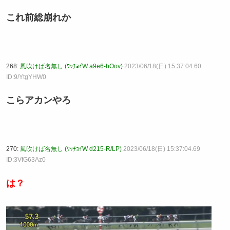
これ前総崩れか
268:
風吹けば名無し (ﾜｯﾁｮｲW a9e6-hOov)
2023/06/18(日) 15:37:04.60
ID:9/YtgYHW0
こらアカンやろ
270:
風吹けば名無し (ﾜｯﾁｮｲW d215-R/LP)
2023/06/18(日) 15:37:04.69
ID:3VfG63Az0
は？