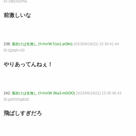
ID:1tBy3vDNa
前激しいな
236:
風吹けば名無し (ﾜｯﾁｮｲW 51e1-pOtm)
2023/06/18(日) 15:36:41.44
ID:QpfqlI+X0
やりあってんねぇ！
242:
風吹けば名無し (ﾜｯﾁｮｲW 36a3-mGOO)
2023/06/18(日) 15:36:46.43
ID:pbFDOqBS0
飛ばしすぎだろ