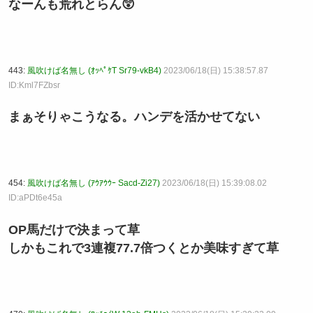
なーんも荒れとらん😲
443:
風吹けば名無し (ｵｯﾍﾟｹT Sr79-vkB4)
2023/06/18(日) 15:38:57.87
ID:Kml7FZbsr
まぁそりゃこうなる。ハンデを活かせてない
454:
風吹けば名無し (ｱｳｱｳｳｰ Sacd-Zi27)
2023/06/18(日) 15:39:08.02
ID:aPDt6e45a
OP馬だけで決まって草
しかもこれで3連複77.7倍つくとか美味すぎて草