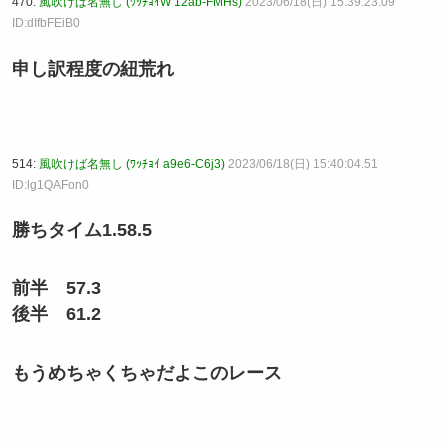
470:
風吹けば名無し (ﾜｯﾁｮｲW 12ab-FMHs)
2023/06/18(日) 15:39:23.09
ID:dIfbFEiB0
申し訳程度の紐荒れ
514:
風吹けば名無し (ﾜｯﾁｮｲ a9e6-C6j3)
2023/06/18(日) 15:40:04.51
ID:lg1QAFon0
勝ちタイム1.58.5
前半 57.3
後半 61.2
もうめちゃくちゃだよこのレース