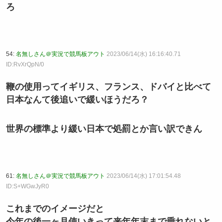
ろ
54:
名無しさん＠実況で競馬板アウト
2023/06/14(水) 16:16:40.71
ID:RvXrQpN/0
鞭の使用ってイギリス、フランス、ドバイと比べて
日本なんて後追いで緩いほうだろ？
世界の標準より緩い日本で処罰とか言い訳できん
61:
名無しさん＠実況で競馬板アウト
2023/06/14(水) 17:01:54.48
ID:S+WGwJyR0
これまでのイメージだと
今年の後一ヶ月使いきって来年年末まで乗れないと