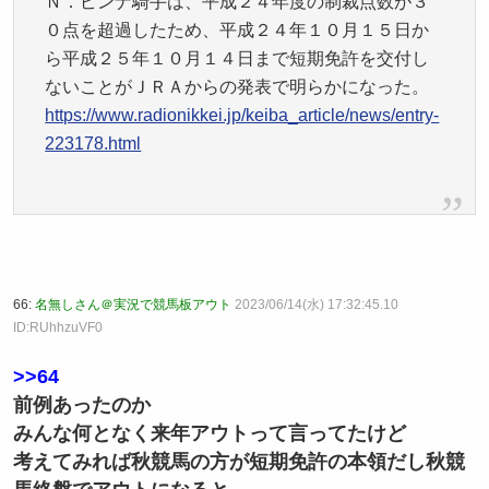
Ｎ．ピンナ騎手は、平成２４年度の制裁点数が３
０点を超過したため、平成２４年１０月１５日か
ら平成２５年１０月１４日まで短期免許を交付し
ないことがＪＲＡからの発表で明らかになった。
https://www.radionikkei.jp/keiba_article/news/entry-
223178.html
66:
名無しさん＠実況で競馬板アウト
2023/06/14(水) 17:32:45.10
ID:RUhhzuVF0
>>64
前例あったのか
みんな何となく来年アウトって言ってたけど
考えてみれば秋競馬の方が短期免許の本領だし秋競