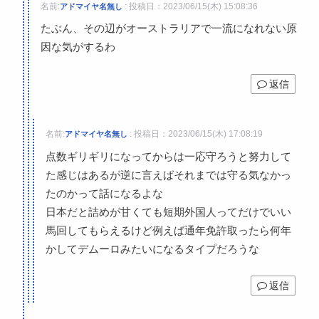
名前:
:
投稿日：2023/06/15(木) 15:08:36
アドマイヤ名無し
たぶん、その辺がオーストラリアで一流になれない原
因な気がするわ
返信
名前:
:
投稿日：2023/06/15(木) 17:08:19
アドマイヤ名無し
点数ギリギリになってからは一応守ろうと努力して
た感じはあるが逆に言えばそれまでは守る気なかっ
たのかって話になるよな
日本だと詰めが甘くても短期外国人ってだけでいい
馬回してもらえるけど例えば通年免許取ったら何年
かしてデムーロみたいになるタイプだろうな
返信