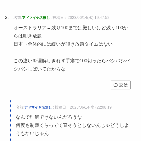
名前:
:
投稿日：2023/06/14(水) 19:47:52
アドマイヤ名無し
オーストラリア→残り100までは厳しいけど残り100か
らは叩き放題
日本→全体的には緩いが叩き放題タイムはない
この違いを理解しきれず手癖で100切ったらバシバシバ
シバシしばいてたからな
返信
名前:
:
投稿日：2023/06/14(水) 22:08:19
アドマイヤ名無し
なんで理解できないんだろうな
何度も制裁くらってて直そうとしないんじゃどうしよ
うもないじゃん