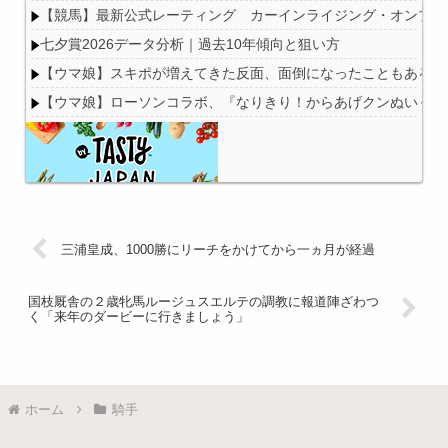
【競馬】最新公式レーティング カーインライジング・オンブズマン
七夕賞2026データ分析｜過去10年傾向と狙い方
【ウマ娘】スキポが増えてきた反面、面倒になったこともある
【ウマ娘】ローソンコラボ、『なりきり！からあげクンぬいぐる
Powered by livedoor 相互RSS
三浦皇成、1000勝にリーチをかけてから一ヵ月が経過
国枝厩舎の２歳牝馬ルージュスエルテの調教に報道陣ざわつ
く「来年のダービーに行きましょう」
ホーム
騎手