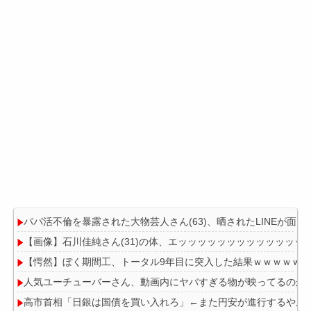
パパ活不倫を暴露された大物芸人さん(63)、晒されたLINEが面白
【画像】石川佳純さん(31)の体、エッッッッッッッッッッッッッ
【愕然】ぼく期間工、トータル9年目に突入した結果ｗｗｗｗｗ
人気ユーチューバーさん、動画内にヤバすぎる物が映ってるのが
高市首相「日銀は国債を買い入れろ」←また円安が進行するやん