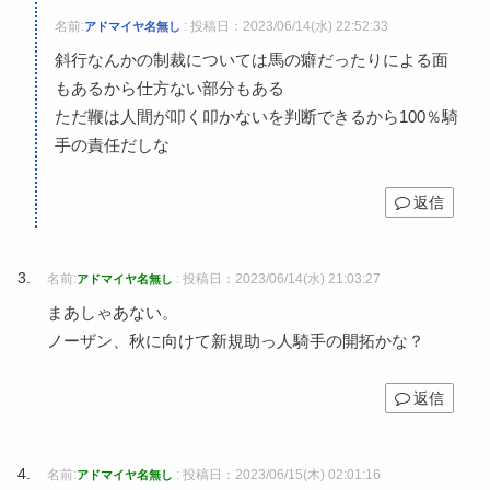
名前:
:
投稿日：2023/06/14(水) 22:52:33
アドマイヤ名無し
斜行なんかの制裁については馬の癖だったりによる面
もあるから仕方ない部分もある
ただ鞭は人間が叩く叩かないを判断できるから100％騎
手の責任だしな
返信
名前:
:
投稿日：2023/06/14(水) 21:03:27
アドマイヤ名無し
まあしゃあない。
ノーザン、秋に向けて新規助っ人騎手の開拓かな？
返信
名前:
:
投稿日：2023/06/15(木) 02:01:16
アドマイヤ名無し