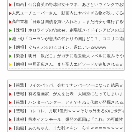
【動画】仙台育英の野球部女子マネ、あざといウィンクでお前ら
人気ユーチューバーさん、動画内にヤバすぎる物が映ってるのが
高市首相「日銀は国債を買い入れろ」←また円安が進行するやん
【速報】ホロライブのVtuber、劇場版メイドインアビスの主題歌決
池上彰「コーランが憲法の代わりの国はどこ？」ココリコ遠藤「…
【朗報】ぐらんぶるのヒロイン、遂にデレるwwww
【緊急】明日「銀だこ」がガチに過去最大レベルに混みそうwwwwww
【朗報】中居正広さん、また聖人エピソードが追加されるｗｗｗ
【衝撃】ワイのパッパ、会社でナンバーツーになった結果ｗｗｗ
【悲報】有名漫画家、がんを公表「大腸癌になってしまいました
Powered by livedoor 相互RSS
【衝撃】ハンターハンター、とんでもねえ伏線が発掘される。ク
【悲報】コレコレ、月収1億円ｗｗｗそりゃ外出るのにボディガ
【速報】熊本イオンモール、爆発の原因は『これ』の可能性
【動画】あのちゃん、また我々をシコらすｗｗｗｗｗｗｗｗｗｗ