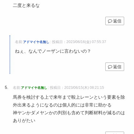
二度と来るな
返信
名前:
:
投稿日：2023/06/16(金) 07:55:37
アドマイヤ名無し
ねぇ、なんでノーザンに言わないの？
返信
名前:
:
投稿日：2023/06/15(木) 08:21:15
アドマイヤ名無し
馬券を検討する上で来年まで鞍上レーンという要素を除
外出来るようになるのは個人的には非常に助かる
神ヤンかダメヤンかの判別も含めて判断材料が減るのは
ありがたい