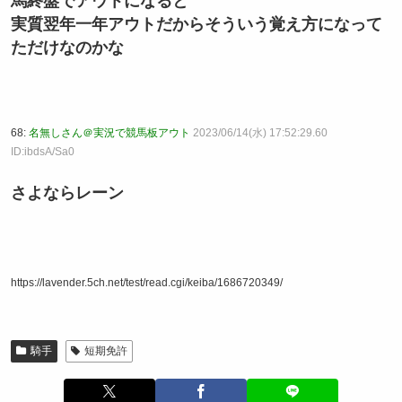
馬終盤でアウトになると
実質翌年一年アウトだからそういう覚え方になって
ただけなのかな
68:
名無しさん＠実況で競馬板アウト
2023/06/14(水) 17:52:29.60
ID:ibdsA/Sa0
さよならレーン
https://lavender.5ch.net/test/read.cgi/keiba/1686720349/
騎手
短期免許