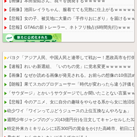
【画像】本田望結さん、我々を挑発するｗｗｗｗｗ
【画像】池田レイラちゃん、服着てても完熟に仕上がるｗｗｗｗｗ
【悲報】女の子、被災地に大量の「手作りおにぎり」を届けるｗｗ
【悲報】GTA6の新トレーラー、ネトフリ独占(6時間先行)ｗｗｗ
パヨク「アジア人民、中国人民と連帯して戦おー！悪政高市を打倒
Powered by livedoor 相互RSS
【速報】れいわ新選組、「いのちの党」に党名変更ｗｗｗｗｗｗ
【画像】なぜか読める画像が発見される。お前らの想像の10倍読め
【朗報】果てスカのプロデューサー「時代が変わったら違う評価も
「サウダージ」とかいうサウダージでしか聞いたことない言葉ｗｗ
【悲報】今のアニメ、女に自分の趣味をやらせる系から女に池沼役
幼少ワイ「ワインってぶどうジュースの上位互換なんやろなぁ」
週間少年ジャンプのグッズ(43億円分)を注文してキャンセルした3
特定外来カミキリムシに1匹300円の賞金をかけた高崎市、初日に11