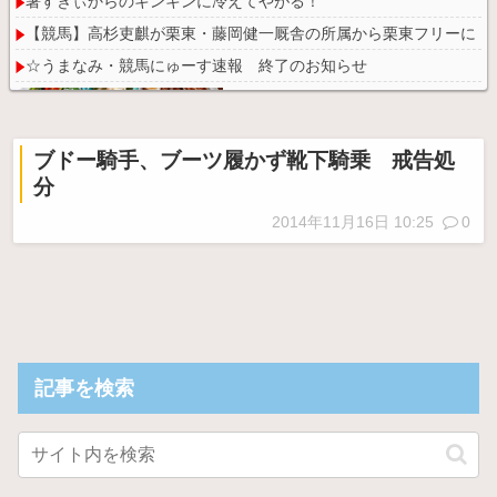
暑すぎぃからのキンキンに冷えてやがる！
【競馬】高杉吏麒が栗東・藤岡健一厩舎の所属から栗東フリーに 
☆うまなみ・競馬にゅーす速報 終了のお知らせ
ブドー騎手、ブーツ履かず靴下騎乗 戒告処
分
Powered by livedoor 相互RSS
2014年11月16日 10:25
0
記事を検索