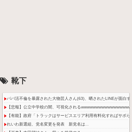
靴下
パパ活不倫を暴露された大物芸人さん(63)、晒されたLINEが面白す
【悲報】公立中学校の闇、可視化されるwwwwwwwwwwwwwwwwww
【有能】政府「トラックはサービスエリア利用有料化すればサボら
れいわ新選組、党名変更を発表 新党名は...