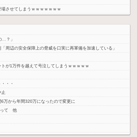
登場させてしまうｗｗｗｗｗｗｗ
の…？」
判「周辺の安全保障上の脅威を口実に再軍備を加速している」
・
ントが1万件を越えて号泣してしまうｗｗｗｗｗ
・
う・・・
中止
6万から年間320万になったので変更に
なって 他