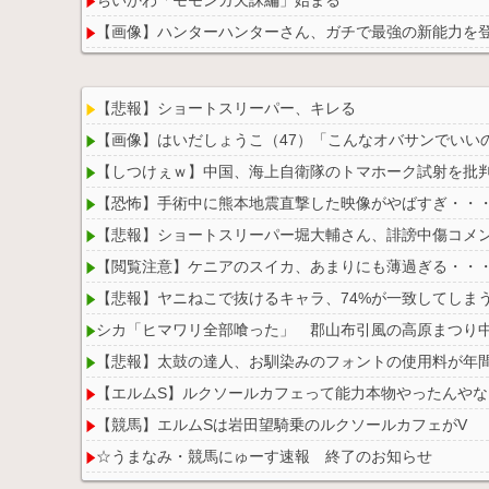
【画像】ハンターハンターさん、ガチで最強の新能力を
【悲報】ショートスリーパー、キレる
【画像】はいだしょうこ（47）「こんなオバサンでいい
Powered by livedoor 相互RSS
【しつけぇｗ】中国、海上自衛隊のトマホーク試射を批
【恐怖】手術中に熊本地震直撃した映像がやばすぎ・・
【悲報】ショートスリーパー堀大輔さん、誹謗中傷コメ
【閲覧注意】ケニアのスイカ、あまりにも薄過ぎる・・
【悲報】ヤニねこで抜けるキャラ、74%が一致してしま
シカ「ヒマワリ全部喰った」 郡山布引風の高原まつり
【悲報】太鼓の達人、お馴染みのフォントの使用料が年間
【エルムS】ルクソールカフェって能力本物やったんや
【競馬】エルムSは岩田望騎乗のルクソールカフェがV
☆うまなみ・競馬にゅーす速報 終了のお知らせ