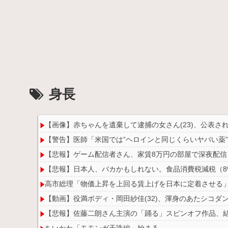
身長
【画像】赤ちゃんを遺棄して逮捕の女さん(23)、公表
【警告】医師「米国では”ヘロインと同じくらいヤバい薬
【悲報】ゲーム配信者さん、家賃8万円の部屋で深夜配
【悲報】日本人、バカかもしれない。食品消費税減税（8%
高市総理「物価上昇を上回る賃上げを日本に定着させる」→
【動画】役満ボディ・岡田紗佳(32)、渾身のあたシコダンス
【悲報】佐藤二朗さん主演の「踊る」スピンオフ作品、結局
ちいかわ「モモンガ天誅編」始まる