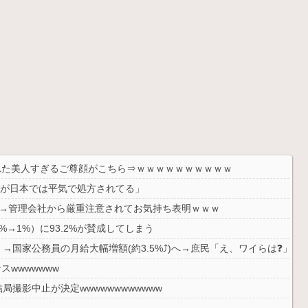
された美人すぎるご尊顔がこちら⇒ｗｗｗｗｗｗｗｗｗｗ
”が日本では平気で処方されてる」
信→管理会社から厳重注意されてお気持ち表明ｗｗｗ
→1%）に93.2%が賛成してしまう
国家公務員の月給大幅増額(約3.5%⤴)へ→庶民「え、ワイらは❓」
wwwwwww
撮影中止が決定wwwwwwwwwwww