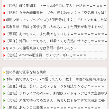
【愕然】ぼく期間工、トータル9年目に突入した結果ｗｗｗｗｗｗ
【悲報】女子自転車競技、ブラに綿を詰めまくって空気抵抗を減ら
週間少年ジャンプのグッズ(43億円分)を注文してキャンセルした3
高市首相「日銀は国債を買い入れろ」←また円安が進行するやん
【動画】あのちゃん、また我々をシコらすｗｗｗｗｗｗｗｗｗｗｗ
【画像】池田レイラちゃん、服着てても完熟に仕上がるｗｗｗｗｗ
キメラって倫理観無くせば普通に作れるんか？
【悲報】Amazon配達員、ガチでブチギレるｗｗｗｗ
脳の手術で正常な脳を摘出
体調不良で休んでパチ●コ通ってたら、数十日単位の証拠写真撮ら
Powered by livedoor 相互RSS
【画像】神主、賢い。このメッセージを解読できるか？ｗｗｗｗ
【速報】ホロライブのVtuber、劇場版メイドインアビスの主題歌決定w
【悲報】未来で待ってる女さん、あまりにも多すぎて大渋滞に😭
【動画】あたシコ女襲来ｗｗｗｗｗｗｗｗｗｗｗｗｗｗｗｗｗ