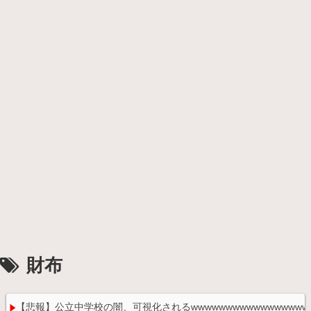
財布
【悲報】公立中学校の闇、可視化されるwwwwwwwwwwwwwwwwww