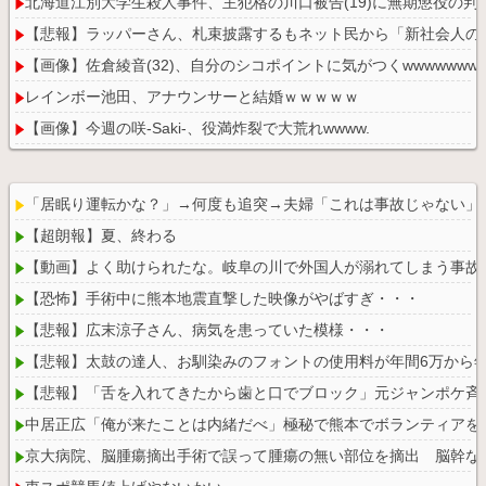
北海道江別大学生殺人事件、主犯格の川口被告(19)に無期懲役の判
【悲報】ラッパーさん、札束披露するもネット民から「新社会人の
【画像】佐倉綾音(32)、自分のシコポイントに気がつくwwwwwww
レインボー池田、アナウンサーと結婚ｗｗｗｗｗ
【画像】今週の咲-Saki-、役満炸裂で大荒れwwww.
外人「和ゲーってメニューが英語だらけだけど理解出来てる？美的
「居眠り運転かな？」→何度も追突→夫婦「これは事故じゃない」
【超朗報】夏、終わる
【動画】よく助けられたな。岐阜の川で外国人が溺れてしまう事故
Powered by livedoor 相互RSS
【恐怖】手術中に熊本地震直撃した映像がやばすぎ・・・
【悲報】広末涼子さん、病気を患っていた模様・・・
【悲報】太鼓の達人、お馴染みのフォントの使用料が年間6万から年
【悲報】「舌を入れてきたから歯と口でブロック」元ジャンポケ斉
中居正広「俺が来たことは内緒だべ」極秘で熊本でボランティアを
京大病院、脳腫瘍摘出手術で誤って腫瘍の無い部位を摘出 脳幹な