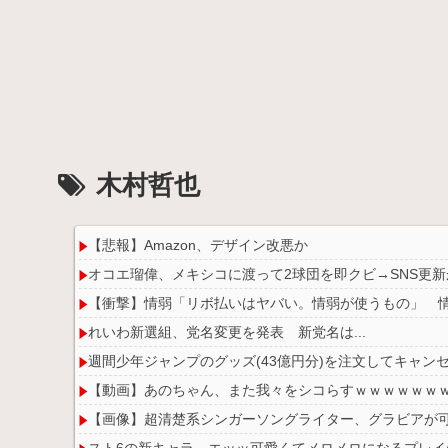
木村哲也
【悲報】Amazon、デザイン改悪か
オコエ瑠偉、メキシコに渡って2球団を即クビ→SNS更
【衝撃】情弱「リボ払いはヤバい。情弱が使うもの」 
れいわ新選組、党名変更を発表 新党名は...
週間少年ジャンプのグッズ(43億円分)を注文してキャン
【動画】あのちゃん、また我々をシコらすｗｗｗｗｗｗ
【画像】超清楚系シンガーソングライター、グラビアが可
スト6の新キャラ、エッッ可愛くてメロメロになるプレイ