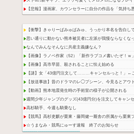
【悲報】漫画家、カウンセラーに自分の作品を「気持ち
【衝撃】きゃりーぱみゅぱみゅ、うっかり本名を告白し
思い通りに動かない熊本被災者に左派が我慢ならなくな
Powered by livedoor 相互RSS
なんでみんなそんなに共産主義嫌なん？
【画像】ラノベ作家（52）「新作ラブコメ書いたぞ！ｗ
【画像】高市早苗、殺されることに怯え始める
【謎】女「43億円注文して………キャンセルっと！」←
【放送事故】昔のドラマのレ◯プシーン、今見るとアウ
【動画】熊本地震発生時の手術室の様子が公開される
週間少年ジャンプのグッズ(43億円分)を注文してキャン
高杉騎手、今週も騎乗なし
【競馬】高杉吏麒が栗東・藤岡健一厩舎の所属から栗東
☆うまなみ・競馬にゅーす速報 終了のお知らせ