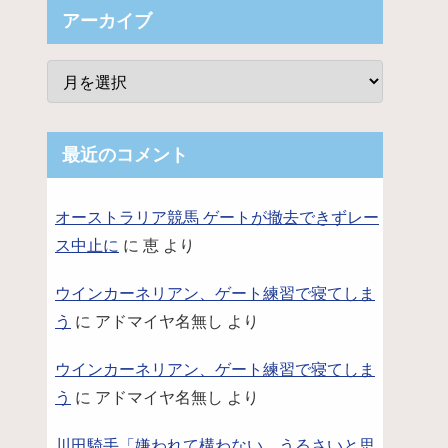
アーカイブ
最近のコメント
ｗと話題に
オーストラリア競馬 ゲートが撤去できずレー
ス中止に
に
恵
より
ウインカーネリアン、ゲート練習で寝てしま
う
に
アドマイヤ名無し
より
ウインカーネリアン、ゲート練習で寝てしま
う
に
アドマイヤ名無し
より
川田騎手「嫌われて構わない。うるさいと思