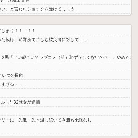
悪い」と言われショックを受けてしまう…
てしまう！！！！！
った模様、避難所で苦しむ被災者に対して……
」X民「いい歳こいてラブコメ（笑）恥ずかしくないの？」←やめたれ
こいつの目的
トすぎる・・・
セルした32歳女が逮捕
フリーに 先週・先々週に続いて今週も乗鞍なし