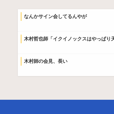
なんかサイン会してるんやが
Powered by livedoor 相互RSS
木村哲也師「イクイノックスはやっぱり
木村師の会見、長い