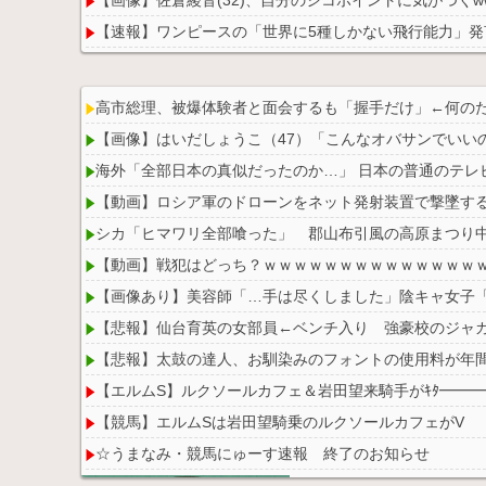
【速報】ワンピースの「世界に5種しかない飛行能力」発
【悲報】ショートスリーパー堀さん、対面で高須幹弥に
高市総理、被爆体験者と面会するも「握手だけ」←何の
【画像】はいだしょうこ（47）「こんなオバサンでいい
海外「全部日本の真似だったのか…」 日本の普通のテレ
Powered by livedoor 相互RSS
【動画】ロシア軍のドローンをネット発射装置で撃墜す
シカ「ヒマワリ全部喰った」 郡山布引風の高原まつり
【動画】戦犯はどっち？ｗｗｗｗｗｗｗｗｗｗｗｗｗｗ
【画像あり】美容師「…手は尽くしました」陰キャ女子「
【悲報】仙台育英の女部員←ベンチ入り 強豪校のジャ
【悲報】太鼓の達人、お馴染みのフォントの使用料が年間
【エルムS】ルクソールカフェ＆岩田望来騎手がｷﾀ━━━━(
【競馬】エルムSは岩田望騎乗のルクソールカフェがV
☆うまなみ・競馬にゅーす速報 終了のお知らせ