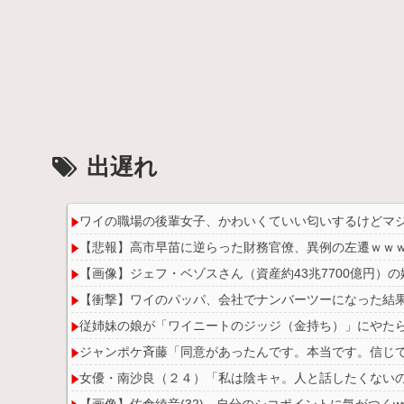
出遅れ
ワイの職場の後輩女子、かわいくていい匂いするけどマ
【悲報】高市早苗に逆らった財務官僚、異例の左遷ｗｗ
【画像】ジェフ・ベゾスさん（資産約43兆7700億円）
【衝撃】ワイのパッパ、会社でナンバーツーになった結
従姉妹の娘が「ワイニートのジッジ（金持ち）」にやた
ジャンポケ斉藤「同意があったんです。本当です。信じ
女優・南沙良（２４）「私は陰キャ。人と話したくないの
【画像】佐倉綾音(32)、自分のシコポイントに気がつくww