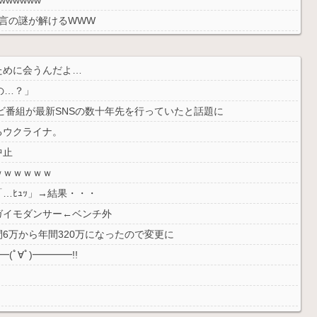
言の謎が解けるWWW
ブチギレるｗｗｗｗ
ために会うんだよ…
の…？」
ビ番組が最新SNSの数十年先を行っていたと話題に
るウクライナ。
中止
ｗｗｗｗｗｗ
…ﾋｭｯ」→結果・・・
ガイモダンサー←ベンチ外
6万から年間320万になったので変更に
ﾟ∀ﾟ)━━━━!!