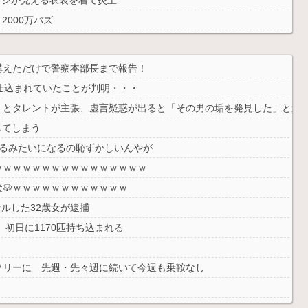
2000万バズ
投稿→物議を醸すｗｗｗｗ
構えただけで警察本部長まで報告！
仕込まれていたことが判明・・・
」とタレントが主張、虚言疑惑が出ると「その男の垢を発見した」と追
してしまう
てるみたいになるの恥ずかしいんやが
ｗｗｗｗｗｗｗｗｗｗｗｗｗｗｗｗ
🐶ｗｗｗｗｗｗｗｗｗｗｗｗ
セルした32歳女が逮捕
、初日に1170匹持ち込まれる
フリーに 先週・先々週に続いて今週も乗鞍なし