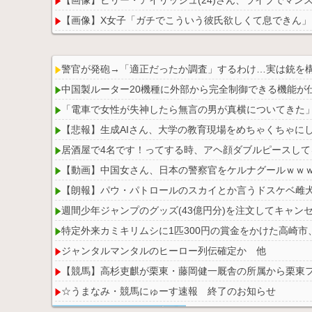
【画像】X女子「ガチでこういう彼氏欲しくて息できん」 
【悲報】印刷会社とトラブルになった絵師、内容をXに
警官が発砲→「適正だったか調査」するわけ…実は銃を
中国製ルーター20機種に外部から完全制御できる機能が
「電車で女性が失神したら無言の男が真横についてきた
Powered by livedoor 相互RSS
【悲報】生成AIさん、大学の教育現場をめちゃくちゃに
居酒屋で4名です！ってする時、アヘ顔ダブルピースし
【動画】中国女さん、日本の警察官をケルナグールｗｗ
【朗報】パウ・パトロールのスカイとか言うドスケベ雌犬
週間少年ジャンプのグッズ(43億円分)を注文してキャン
特定外来カミキリムシに1匹300円の賞金をかけた高崎市
ジャンタルマンタルのヒーロー列伝確定か 他
【競馬】高杉吏麒が栗東・藤岡健一厩舎の所属から栗東
☆うまなみ・競馬にゅーす速報 終了のお知らせ