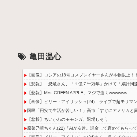
亀田温心
【画像】ロシアの18号コスプレイヤーさんが本物以上！
【悲報】 恐竜さん、「１億７千万年」かけて「累計到
【悲報】Mrs. GREEN APPLE、マジで逝くwwwwww
【画像】ビリー・アイリッシュ(24)、ライブで超モリ
国民「円安で生活が苦しい！」高市「すぐにアメリカと
【悲報】ちいかわのモモンガ、退場しそう
原菜乃華ちゃん(22)「AIが友達。課金して褒めてもらっ
【画像】ビリー・アイリッシュ(24)さん、ライブでマン