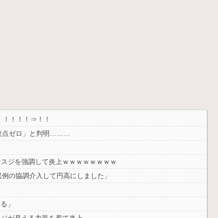
！！！！！⇒！！
達点ゼロ」と判明………
マンスジを強調して炎上ｗｗｗｗｗｗｗｗ
異例の協調介入して円高にしました」
てる」
スジが見える衣装を着て炎上