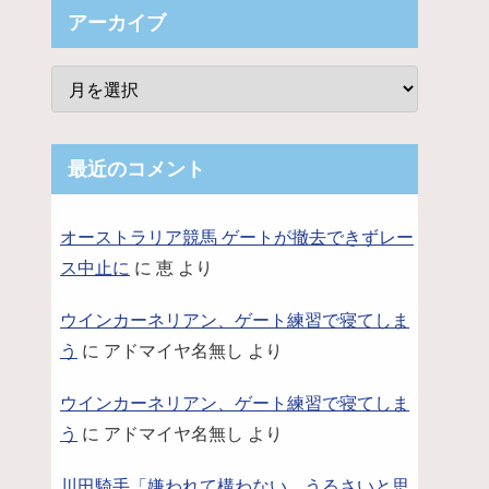
アーカイブ
最近のコメント
加主張するも……
オーストラリア競馬 ゲートが撤去できずレー
ス中止に
に
恵
より
ウインカーネリアン、ゲート練習で寝てしま
う
に
アドマイヤ名無し
より
ウインカーネリアン、ゲート練習で寝てしま
う
に
アドマイヤ名無し
より
川田騎手「嫌われて構わない。うるさいと思