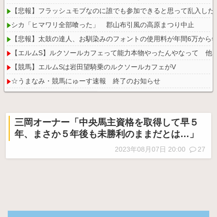
【悲報】フラッシュモブなのに誰でも参加できると思って乱入した
シカ「ヒマワリ全部喰った」 郡山布引風の高原まつり中止
【悲報】太鼓の達人、お馴染みのフォントの使用料が年間6万から年
【エルムS】ルクソールカフェって能力本物やったんやなって 他
【競馬】エルムSは岩田望騎乗のルクソールカフェがV
☆うまなみ・競馬にゅーす速報 終了のお知らせ
三岡オーナー「中央馬主資格を取得して早５
年、まさか５年後も未勝利のままだとは…」
Powered by livedoor 相互RSS
2023年08月07日 20:00
27