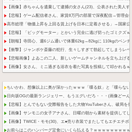
【画像】赤ちゃんを遺棄して逮捕の女さん(23)、公表された美人
【悲報】ゲーム配信者さん、家賃8万円の部屋で深夜配信→管理会
高市総理「物価上昇を上回る賃上げを日本に定着させる」→国家公務員
【悲報】「ビッグモーター」とかいう完全に逃げ切ったゴミクズｗ
【朗報】寺田心、週6ジム通いで体重62kg→82kgに 110kgの
【衝撃】ジャンポケ斎藤の犯行、生々しすぎて勃起してしまうレベ
【悲報画像】よゐこの二人、新しいゲームチャンネルを立ち上げるw
【画像】女さん、ミニ過ぎる浴衣を着た写真を投稿して叩かれるｗ
ちいかわ、想像以上に奥が深かったｗｗｗ「喋る奴」と「喋らない
日向坂OGの最新ランジェリー、もうエグいだろ・・・(画像どーん)
Powered by livedoor 相互RSS
【悲報】とんでもない交際報告をした大物YouTuberさん、破局を発
【画像】サンモニの女子アナさん、日曜の朝から素材を提供してし
【画像】TWICE・モモ(30)、エ●売り衣装でまたしてもエチエチ
お前らはこのハンバーグ定食にいくら払える？ｗｗｗｗｗｗｗｗｗ