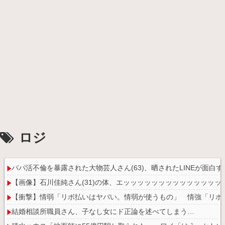
ロジ
パパ活不倫を暴露された大物芸人さん(63)、晒されたLINEが面白す
【画像】石川佳純さん(31)の体、エッッッッッッッッッッッッッッ
【衝撃】情弱「リボ払いはヤバい。情弱が使うもの」 情強「リボ
結婚相談所職員さん、子なし女にド正論を述べてしまう…