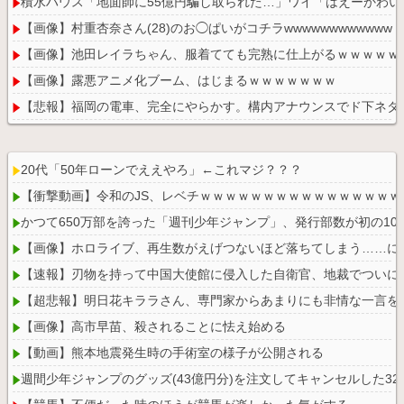
積水ハウス「地面師に55億円騙し取られた…」ワイ「はえーかわ
【画像】村重杏奈さん(28)のお◯ぱいがコチラwwwwwwwwwwww
【画像】池田レイラちゃん、服着てても完熟に仕上がるｗｗｗｗｗ
【画像】露悪アニメ化ブーム、はじまるｗｗｗｗｗｗｗ
【悲報】福岡の電車、完全にやらかす。構内アナウンスでド下ネタ
20代「50年ローンでええやろ」←これマジ？？？
【衝撃動画】令和のJS、レベチｗｗｗｗｗｗｗｗｗｗｗｗｗｗｗ
Powered by livedoor 相互RSS
かつて650万部を誇った「週刊少年ジャンプ」、発行部数が初の10
【画像】ホロライブ、再生数がえげつないほど落ちてしまう……に
【速報】刃物を持って中国大使館に侵入した自衛官、地裁でついに
【超悲報】明日花キララさん、専門家からあまりにも非情な一言を
【画像】高市早苗、殺されることに怯え始める
【動画】熊本地震発生時の手術室の様子が公開される
週間少年ジャンプのグッズ(43億円分)を注文してキャンセルした3