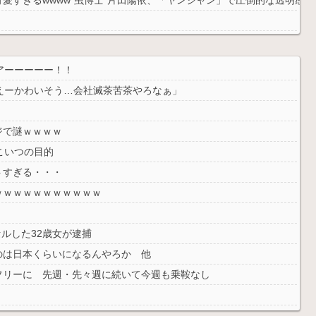
で観客が避難する事態にｗｗｗｗ
アーーーーー！！
えーかわいそう…会社滅茶苦茶やろなぁ」
ジで謎ｗｗｗｗ
こいつの目的
トすぎる・・・
ｗｗｗｗｗｗｗｗｗｗｗ
セルした32歳女が逮捕
のは日本くらいになるんやろか 他
フリーに 先週・先々週に続いて今週も乗鞍なし