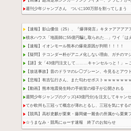
週刊少年ジャンプさん ついに100万部を割ってしまう
【悲報】映画館の客、ほぼバイオテロレベルのやらかし
【速報】影山優佳（25）、『爆弾発言』キタァアアアア
積水ハウス「地面師に55億円騙し取られた…」ワイ「は
【速報】イオンモール熊本の爆発原因が判明！！！！
Powered by livedoor 相互RSS
【疑問】テコンダー朴がアニメ化しない理由、ガチのマ
【謎】女「43億円注文して………キャンセルっと！」←
【放送事故】昔のドラマのレ◯プシーン、今見るとアウ
【悲報】有吉弘行さん、また匂わせポストｗｗｗｗｗｗ
【動画】熊本地震発生時の手術室の様子が公開される
週間少年ジャンプのグッズ(43億円分)を注文してキャン
てか欧州も三冠って概念が薄れとるし、三冠を気にする
【競馬】高杉吏麒が栗東・藤岡健一厩舎の所属から栗東
☆うまなみ・競馬にゅーす速報 終了のお知らせ