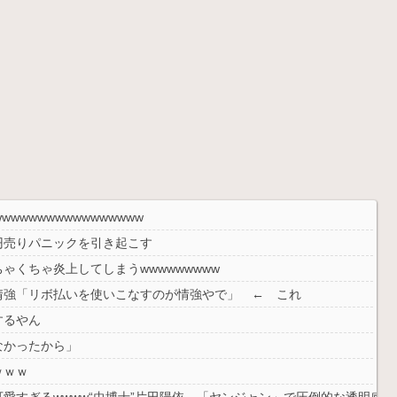
wwwwwwwwwwwwwww
円売りパニックを引き起こす
くちゃ炎上してしまうwwwwwwwww
情強「リボ払いを使いこなすのが情強やで」 ← これ
するやん
なかったから」
ｗｗｗ
愛すぎるwwww“虫博士”片田陽依、「ヤンジャン」で圧倒的な透明感