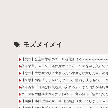
モズメイメイ
【悲報】公立中学校の闇、可視化されるwwwwwwwwwwww
高市早苗、ガチで日銀に財政ファイナンスを申し入れて
【悲報】大学生の頃に出会った小学生と結婚した男、めちゃ
【衝撃】情弱「リボ払いはヤバい。情弱が使うもの」 
高市首相「日銀は国債を買い入れろ」←また円安が進行
エース級の財務官僚が異例転出へ 官邸幹部「協力的で
【画像】本田望結の妹、本田望結より実ってしまうｗｗ
【画像】超清楚系シンガーソングライター、グラビアが可