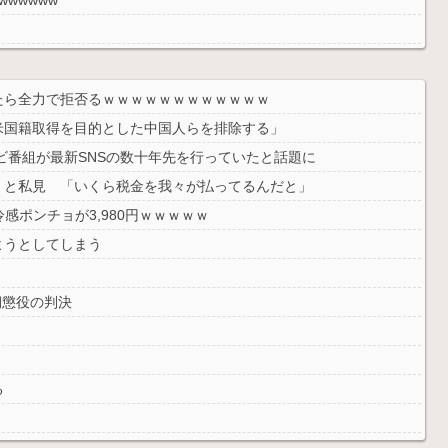
無理。普通の家庭を築きたい。普通の子育てをしたい。」
たら全力で拒否るｗｗｗｗｗｗｗｗｗｗｗｗ
米国籍取得を目的とした中国人らを排除する」
ビ番組が最新SNSの数十年先を行っていたと話題に
」と私見 「いくら税金を我々が払ってるんだと」
感ポンチョが3,980円ｗｗｗｗｗ
ようとしてしまう
期懲役の判決
る