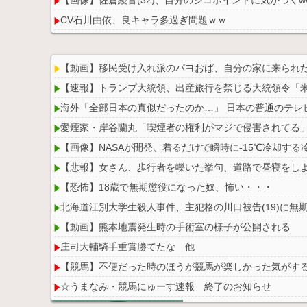
CV石川由依、良キャラ多過ぎ問題ｗｗ
【悲報】息子がみいちゃんのママ、限界を迎える「もう
【動画】移民受け入れ派のパヨおば、自分の家に来られ
【速報】トランプ大統領、出産旅行を禁じる大統領令「
海外「全部日本の真似だったのか…」 日本の普通のテレ
Powered by livedoor 相互RSS
愛煙家・岸谷蘭丸「喫煙者の権利がマジで侵害されてる
【画像】NASAが開発、着るだけで瞬時に-15℃冷却する冷
【悲報】女さん、歩行者を轢いた挙句、道路で昼寝をし
【恐怖】18歳で無期懲役になった奴、怖い・・・
北海道江別大学生殺人事件、主犯格の川口被告(19)に無
【動画】熊本地震発生時の手術室の様子が公開される
庄司大輔騎手重賞勝てたな 他
【競馬】不便だった時のほうが競馬が楽しかった気がす
☆うまなみ・競馬にゅーす速報 終了のお知らせ