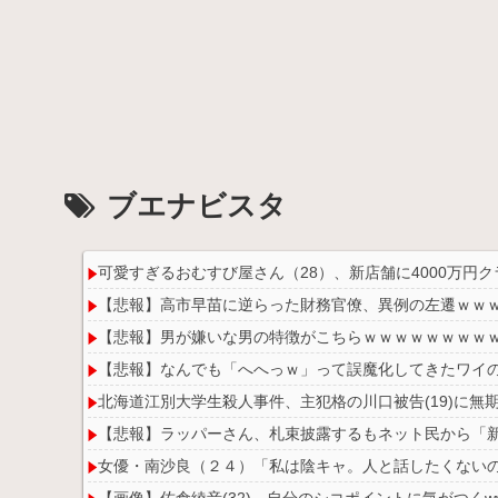
ブエナビスタ
可愛すぎるおむすび屋さん（28）、新店舗に4000万
【悲報】高市早苗に逆らった財務官僚、異例の左遷ｗｗ
【悲報】男が嫌いな男の特徴がこちらｗｗｗｗｗｗｗｗ
【悲報】なんでも「へへっｗ」って誤魔化してきたワイ
北海道江別大学生殺人事件、主犯格の川口被告(19)に無
【悲報】ラッパーさん、札束披露するもネット民から「
女優・南沙良（２４）「私は陰キャ。人と話したくないの
【画像】佐倉綾音(32)、自分のシコポイントに気がつくww