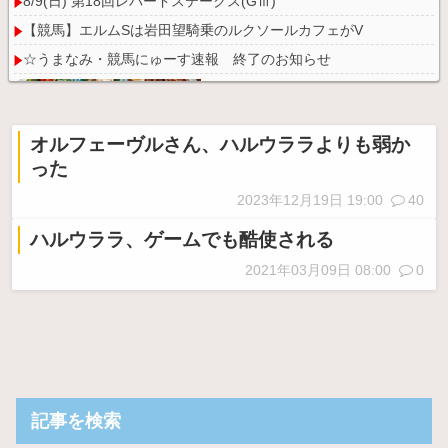
8/9(日) 第18回レパードステークス(GⅢ)
【競馬】エルムSは岩田望騎乗のルクソールカフェがV
☆うまなみ・競馬にゅーす速報 終了のお知らせ
オルフェーヴルさん、ハルウララよりも弱か
った
Powered by livedoor 相互RSS
2023年12月19日 19:00
40
ハルウララ、ゲームでも酷使される
2021年03月09日 08:00
0
記事を検索