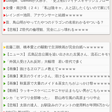
Google、Geminiが大赤字、「史上初のマイナスキャッシュフロー
女優・南沙良（２４）「私は陰キャ。人と話したくないので家に引
レインボー池田、アナウンサーと結婚ｗｗｗｗｗ
昔、鳥山明がやってたやつのドラゴンの名前わかるやついる？
【悲報】Z世代の倫理観、完全にぶっ壊れるｗｗｗｗ
佐藤二朗、橋本愛との騒動で主演映画が完全白紙へｗｗｗｗｗ
【ニュース】 広島記念公園を追い出された左翼さん、流石にキモす
Powered by livedoor 相互RSS
「外国人受け入れ反対」大幅増 若い世代で多く
【画像】抜けるヱロアニメ教えてｗｗｗｗｗ
【画像】東京のライオンさん、溶けるｗｗｗｗｗｗｗｗｗｗｗｗｗ
【画像】秋葉原で大量のメイド＆巫女たちがぶっかけ祭ｗｗｗｗｗ
【動画】ラッキースケベにニヤニヤが止まらない男がこちらｗｗｗ
シカ「ヒマワリ全部喰った」 郡山布引風の高原まつり中止
【悲報】太鼓の達人、お馴染みのフォントの使用料が年間6万から年