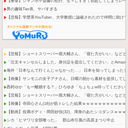
【衝撃】ジャンポケ斎藤の犯行、生々しすぎて勃起してしまうレベ
男の趣味Tier表、ヤバすぎる
【悲報】学歴系YouTuber、大学教授に論破されたので仲間に助
Powered by livedoor 相互RSS
【悲報】ショートスリーパー堀大輔さん、「寝た方がいい」などと
「注文キャンセルしました。身分証を提出してください」とAmaz
海外「日本なんて行くんじゃなかった…」 日本を知ってしまった
【画像】サンモニの女子アナさん、日曜の朝から素材を提供してし
西村ゆか「もー離婚する？」ひろゆき「ちょちょw待ってください
【悲報】ショートスリーパー堀大輔さん、「寝た方がいい」などと
【画像】寺田心さん(18)が筋トレした結果ｗｗｗｗｗｗｗｗｗｗｗ
【動画】役満ボディ・岡田紗佳(32)、渾身のあたシコダンスｗｗｗ
シカ「ヒマワリ全部喰った」 郡山布引風の高原まつり中止