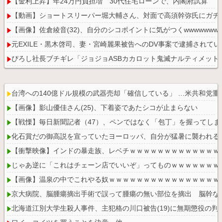
【金利上昇】年24万円負担増 30代住宅ローンで、内閣府試算
【動画】ショートスリーパー堀大輔さん、対面で高須幹弥氏にガチ
【画像】佐倉綾音(32)、自分のシコポイントに気がつくwwwwwww
元EXILE・黒木啓司、妻・宮崎麗果被告へのDV事案で逮捕され
ぴろし社長ブチギレ「ジョジョASBカカロット鬼滅ナルティメット
【悲報】ウミガメの赤ちゃんを放流した人、最悪の行動だと叩かれ
台湾への140億ドル規模の武器売却「確信している」 …米共和党
【画像】影山優佳さん(25)、下着姿であたシコが止まらない
【戦慄】毎日新聞記者（47）、ペンではなく「包丁」を握ってしま
Powered by livedoor 相互RSS
化石賞だの御高説を宣っていたヨーロッパ、自分が猛暑に襲われる
【衝撃映像】インドの暴走族、レベチｗｗｗｗｗｗｗｗｗｗｗｗｗ
じゃあ逆に「これはチェーン店でいいぞ」ってものｗｗｗｗｗｗｗ
【画像】温泉の中でこれやる奴ｗｗｗｗｗｗｗｗｗｗｗｗｗｗｗｗ
京大病院、脳腫瘍摘出手術で誤って腫瘍の無い部位を摘出 脳幹な
北海道江別大学生殺人事件、主犯格の川口被告(19)に無期懲役の判